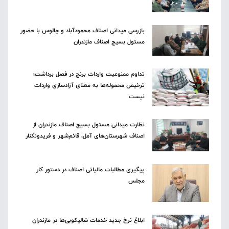
بازرسی میدانی اصناف محمودآباد و چالوس با حضور
مسئول بسیج اصناف مازندران
تداوم ممنوعیت واردات برنج در فصل برداشت؛
ترخیص محموله‌ها به معنای آزادسازی واردات
نیست
نظارت میدانی مسئول بسیج اصناف مازندران از
اصناف شهرستان‌های آمل، قائم‌شهر و فریدونکنار
پیگیری مطالبات مالیاتی اصناف در دستور کار
مجلس
ابلاغ نرخ جدید خدمات شالیکوبی‌ها در مازندران