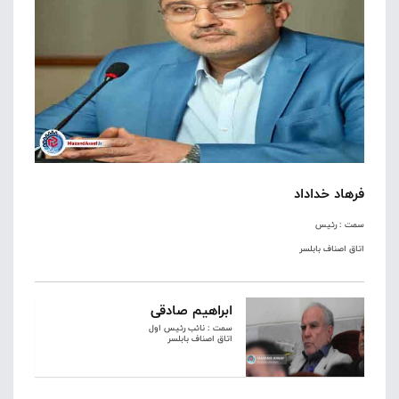
فرهاد خداداد
سمت : رئیس
اتاق اصناف بابلسر
ابراهیم صادقی
سمت : نائب رئیس اول
اتاق اصناف بابلسر