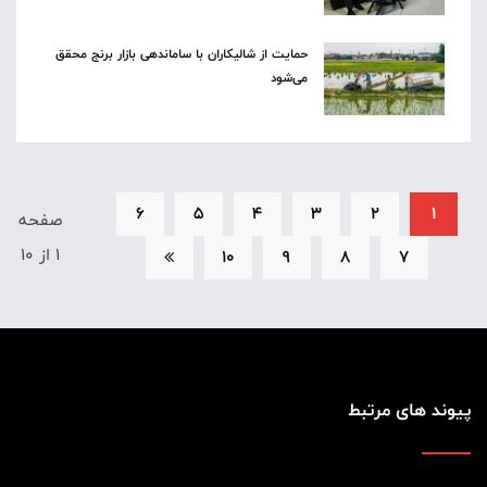
حمایت از شالیکاران با ساماندهی بازار برنج محقق
می‌شود
6
5
4
3
2
1
صفحه
1 از 10
10
9
8
7
پیوند های مرتبط