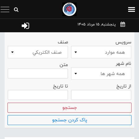
پنجشنبه, 15 مرداد 1405
سرویس
صنف
همه موارد
صنف الکتريکي
نام شهر
متن
همه شهر ها
از تاریخ
تا تاریخ
جستجو
پاک کردن جستجو