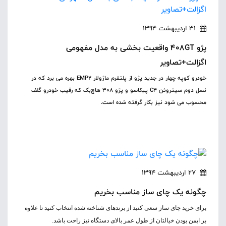
31 اردیبهشت 1394
پژو 408GT واقعیت بخشی به مدل مفهومی
اگزالت+تصاویر
خودرو کوپه چهار در جدید پژو از پلتفرم ماژولار EMP2 بهره می برد که در
نسل دوم سیتروئن C4 پیکاسو و پژو 308 هاچ‌بک که رقیب خودرو گلف
محسوب می شود نیز بکار گرفته شده است.
27 اردیبهشت 1394
چگونه یک چای ساز مناسب بخریم
برای خرید چای ساز سعی کنید از برندهای شناخته شده انتخاب کنید تا علاوه
بر ایمن بودن خیالتان از طول عمر بالای دستگاه نیز راحت باشد.