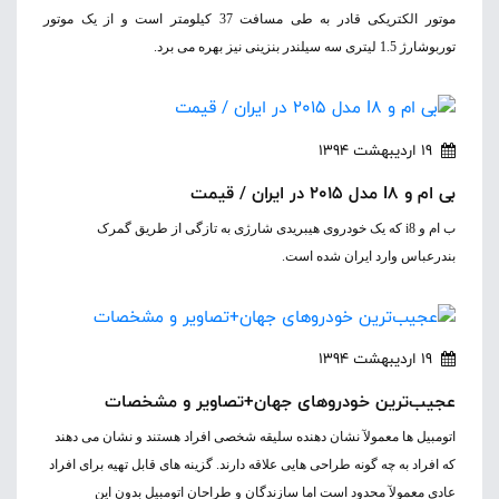
موتور الکتریکی قادر به طی مسافت 37 کیلومتر است و از یک موتور
توربوشارژ 1.5 لیتری سه سیلندر بنزینی نیز بهره می برد.
19 اردیبهشت 1394
بی ام و I8 مدل 2015 در ایران / قیمت
ب ام و i8 که یک خودروی هیبریدی شارژی به تازگی از طریق گمرک
بندرعباس وارد ایران شده است.
19 اردیبهشت 1394
عجیب‌ترین خودروهای جهان+تصاویر و مشخصات
اتومبیل ها معمولآ نشان دهنده سلیقه شخصی افراد هستند و نشان می دهند
که افراد به چه گونه طراحی هایی علاقه دارند. گزینه های قابل تهیه برای افراد
عادی معمولآ محدود است اما سازندگان و طراحان اتومبیل بدون این