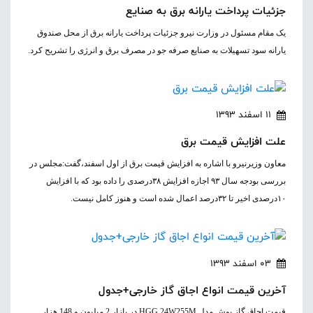
جزئیات پرداخت یارانه برق به صنایع
یک مقام مسئول در وزارت نیرو جزئیات پرداخت یارانه برق از محل صندوق
یارانه سود تسهیلات به صنایع صرفه جو در مصرف برق و انرژی را تشریح کرد.
11 اسفند 1393
علت افزایش قیمت برق
معاون وزیرنیرو با اشاره به افزایش قیمت برق از اول اسفند،گفت:مجلس در
بررسی بودجه سال ۹۳ اجازه افزایش ۳۸درصدی را داده بود که با افزایش
۱۰درصدی اخیر تا ۳۲درصد اعمال شده است و هنوز کامل نیست.
03 اسفند 1393
آخرین قیمت انواع اجاق گاز خارجی+جدول
قیمت اجاق گاز بوش مدل HGG 24W255M در بازار 2 میلیون و 148 هزار