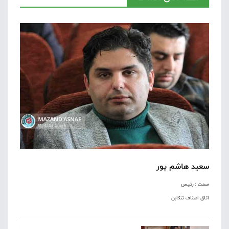
سعید هاشم پور
سمت : رئیس
اتاق اصناف تنکابن