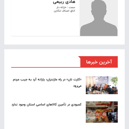
هادی ربیعی
سمت : خزانه دار
اتاق اصناف تنکابن
آخرین خبرها
«کارت نان» در راه مازندران؛ یارانه آرد به جیب مردم
می‌رود
کمبودی در تأمین کالاهای اساسی استان وجود ندارد