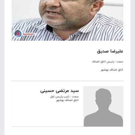
علیرضا صدیق
سمت : رئیس اتاق اصناف
اتاق اصناف بهشهر
سید مرتضی حسینی
سمت : نایب رئیس اول
اتاق اصناف بهشهر