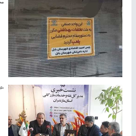
محک
«کا