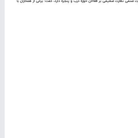
ارت صنفی نظارت ضعیفی بر فعالان حوزه درب و پنجره دارد، گفت: برخی از همکاران با