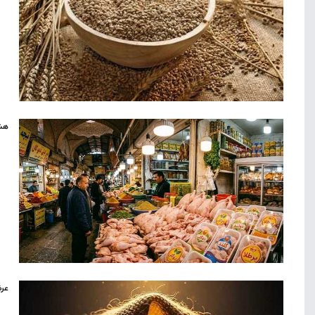
هشد
عرض