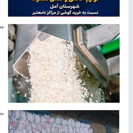
شال
برخ