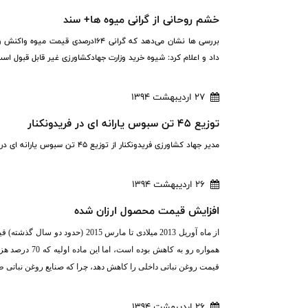
خشم روحانی از گرانی میوه ها+ سند
بررسی ها نشان می‌دهد که گرانی ۱۶۴د
داد و اعلام کرد: شیوه خرید وزارت جهادکشاورزی غیر قابل قبول است
27 اردیبهشت 1394
توزیع 45 تن سبوس یارانه‌ ای در فریدونکنار
مدیر جهاد کشاورزی فریدونکنار از توزیع 45 تن سبوس یارانه‌ ای در این شهرستان خبر داد.
26 اردیبهشت 1394
افزایش قیمت محصول ارزان شده
از ماه آوریل 2013 میلادی تا مار
همواره رو به ک
قیمت روغن نباتی داخلی را کاهش دهد، چرا که صنایع روغن نباتی 
26 اردیبهشت 1394