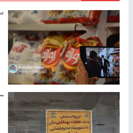
کمب
محک