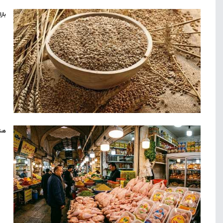
باز
هشد