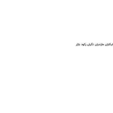
یکاران مازندران نگران رکود بازار