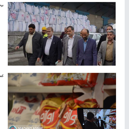
برخ
کمب