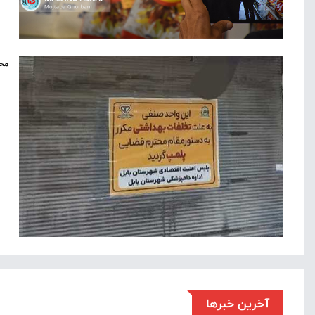
محک
آخرین خبرها