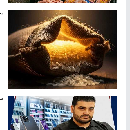
عرض
هشد