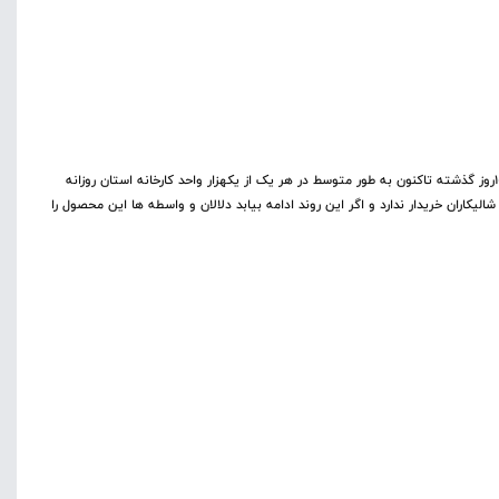
طبق بررسی‌های میدانی و آمار اتحادیه شالیکوبی داران مازندران از ۱۰روز گذشته تاکنون به طور متوسط در هر یک از یکهزار واحد کارخانه استان روزانه
نج شالیکاران خریدار ندارد و اگر این روند ادامه بیابد دلالان و واسطه ها این محصول را