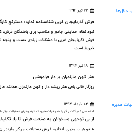
22 تیر 1394
فرش آذربایجان غربی شناسنامه ندارد/ دسترنج کارگر
نبود نظام حمایتی جامع و مناسب برای بافندگان فرش، ک
فرش آذربایجان غربی با مشکلات زیادی دست و پنجه نرم 
ذیربط است.
18 تیر 1394
هنر کهن مازندران بر دار فراموشی
روزگاز قالی بافی هنر ریشه دار و کهن مازندران همانند
02 خرداد 1394
اختصاصي / در گفت و گو با عضو هيات مديره اتحاديه ي فرش دستبافت مرکز ماز
از بی توجهی مسئولان به صنعت فرش تا بلا تکلیفی 8 ماهه هیات مدیره فرش دستبافت س