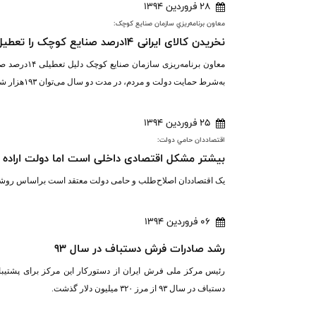
28 فروردین 1394
معاون برنامه‌ريزي سازمان صنايع کوچک:
نخریدن کالای ایرانی ۱۴درصد صنایع کوچک را تعطیل کرد
معاون برنامه
به‌شرط حمایت دولت و مردم، در مدت دو سال می‌توان ۱۹۳هزار شغل در این خصوص ایجاد کرد.
25 فروردین 1394
اقتصاددان حامي دولت:
بیشتر مشکل اقتصادی داخلی است اما دولت اراده ج
یک اقتصاددان اصلاح‌طلب و حامی دولت معتقد است براساس روشی 
06 فروردین 1394
رشد صادرات فرش دستباف در سال ۹۳
دستباف در سال ۹۳ از مرز ۳۲۰ میلیون دلار گذشت.